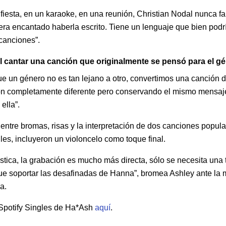
iesta, en un karaoke, en una reunión, Christian Nodal nunca fal
ra encantado haberla escrito. Tiene un lenguaje que bien podr
canciones”.
l cantar una canción que originalmente se pensó para el g
e un género no es tan lejano a otro, convertimos una canción 
ón completamente diferente pero conservando el mismo mensaje
ella”.
 entre bromas, risas y la interpretación de dos canciones popul
les, incluyeron un violoncelo como toque final.
stica, la grabación es mucho más directa, sólo se necesita una 
que soportar las desafinadas de Hanna”, bromea Ashley ante la 
a.
Spotify Singles de Ha*Ash
aquí
.