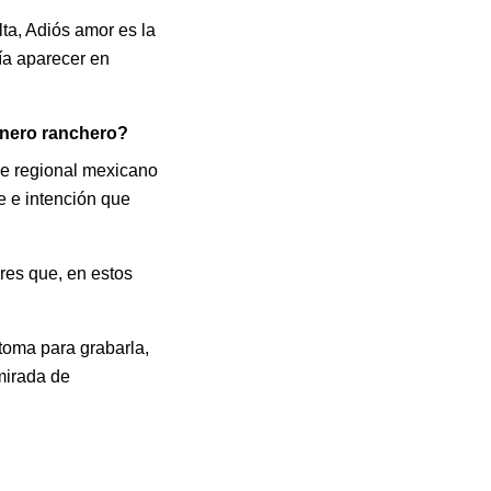
ta, Adiós amor es la
ía aparecer en
énero ranchero?
de regional mexicano
 e intención que
ares que, en estos
toma para grabarla,
mirada de