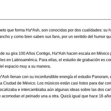
ueto que forma Ha*Ash, son conocidas por dos cualidades: su h
ncho y como bien saben sus fans, por un sentido del humor que
de su gira 100 Años Contigo, Ha*Ash hacen escala en México p
gles en Latinoamérica. Para ellas, el estudio de grabación es 
del espacio muy a su manera.
*Ash llenan con su inconfundible energía el estudio Panoram, 
a Ciudad de México. Los músicos están casi listos para dar co
vocalizaba e intercambiaba aún algunas ideas sobre las dos ca
se acomodan el peinado una a otra. Quizá igual que hace 16 a